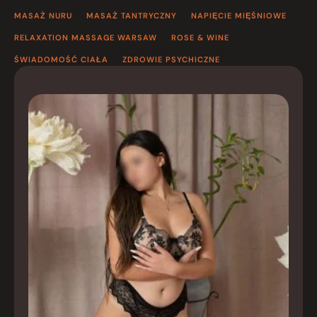
MASAŻ NURU
MASAŻ TANTRYCZNY
NAPIĘCIE MIĘŚNIOWE
RELAXATION MASSAGE WARSAW
ROSE & WINE
ŚWIADOMOŚĆ CIAŁA
ZDROWIE PSYCHICZNE